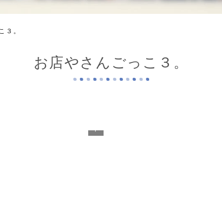
こ３。
お店やさんごっこ３。