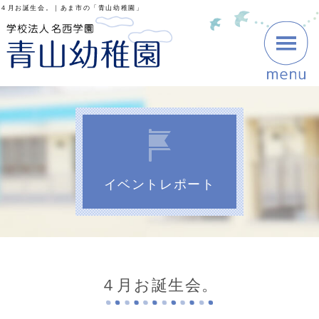
４月お誕生会。｜あま市の「青山幼稚園」
イベントレポート
４月お誕生会。